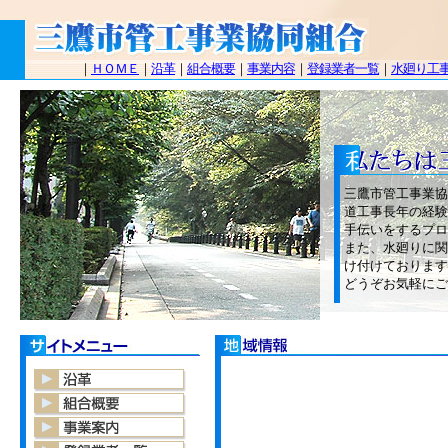
｜
ＨＯＭＥ
｜
沿革
｜
組合概要
｜
事業内容
｜
登録業者一覧
｜
水廻り工
三鷹市管工事業協
道工事長年の経験
手伝いをするプロ
また、水廻りに関
け付けております
どうぞお気軽にご